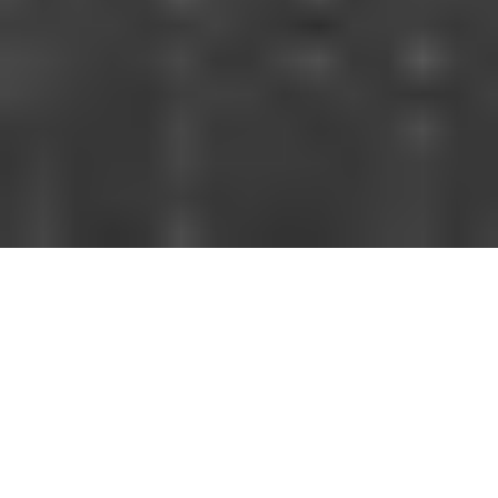
Startseite
>
KI-Optimierung >
PromptScout AI AIO Tool
Mit LLM Sichtbarkeits-Monitoring durch das
"PromptScout AI™" AIO Tool analysieren wir, wie gut Ihr
Unternehmen in
KI-generierten Suchergebnissen
(Bsp.: von ChatGPT, Perplexity, Gemini oder anderen