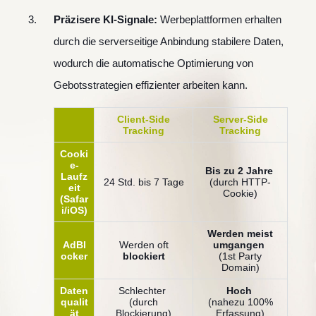
Präzisere KI-Signale:
Werbeplattformen erhalten
durch die serverseitige Anbindung stabilere Daten,
wodurch die automatische Optimierung von
Gebotsstrategien effizienter arbeiten kann.
Client-Side
Server-Side
Tracking
Tracking
Cooki
e-
Bis zu 2 Jahre
Laufz
24 Std. bis 7 Tage
(durch HTTP-
eit
Cookie)
(Safar
i/iOS)
Werden meist
AdBl
Werden oft
umgangen
ocker
blockiert
(1st Party
Domain)
Daten
Schlechter
Hoch
qualit
(durch
(nahezu 100%
ät
Blockierung)
Erfassung)