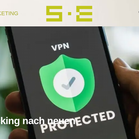
KETING
cking nach neuen