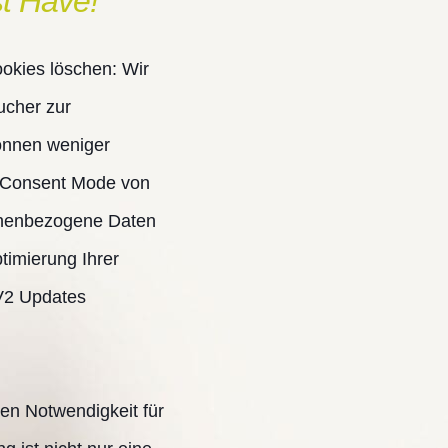
t Have!
okies löschen: Wir
ucher zur
önnen weniger
er Consent Mode von
sonenbezogene Daten
timierung Ihrer
 V2 Updates
en Notwendigkeit für